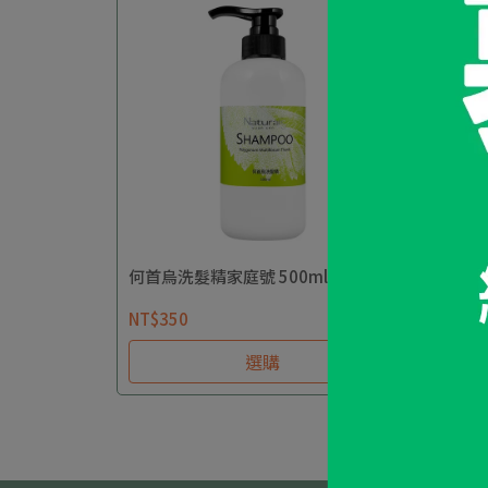
何首烏洗髮精家庭號 500ml/瓶
魚腥草
NT$350
NT$3
選購