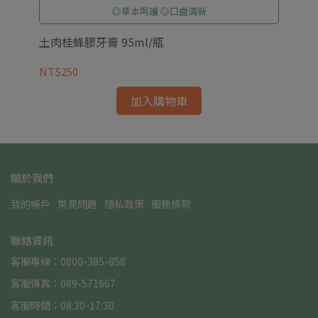
◎草本呵護 ◎口齒清新
土肉桂蜂膠牙膏 95ml/瓶
金
NT$250
NT
加入購物車
關於我們
我的帳戶
常見問題
隱私政策
服務條款
聯絡資訊
客服專線：0800-385-858
客服傳真：089-571667
客服時間：08:30-17:30