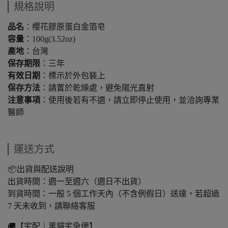
規格說明
品名
：櫻花膠原蛋白金箔皂
容量
：100g(3.52oz)
產地
：台灣
保存期限
：三年
有效日期
：標示於外包裝上
保存方法
：請置於乾燥處，避免陽光直射
注意事項
：使用後若有不適，請立即停止使用，並洽詢專業
醫師
運送方式
📦出貨與配送說明
出貨時間：週一至週六（週日不出貨）
到貨時間：一般 5 個工作天內（不含例假日）送達，若超過
7 天未收到，請聯絡客服
🚚【宅配｜黑貓宅急便】