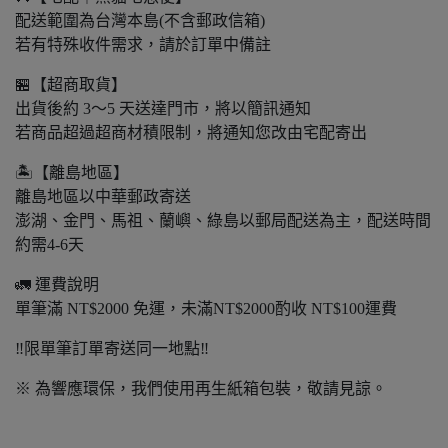
配送範圍為台灣本島(不含郵政信箱)
若有特殊收件需求，請於訂單中備註
🏪【超商取貨】
出貨後約 3～5 天送達門市，將以簡訊通知
若商品超過超商材積限制，將通知您改由宅配寄出
🏝️【離島地區】
離島地區以中華郵政寄送
澎湖、金門、馬祖、蘭嶼、綠島以郵局配送為主，配送時間
約需4-6天
🚛 運費說明
單筆滿 NT$2000 免運，未滿NT$2000酌收 NT$100運費
‼️限單筆訂單寄送同一地點‼️
※ 為響應環保，我們使用再生紙箱包裝，敬請見諒。