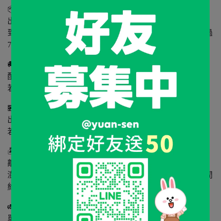
📦出貨與配送說明
出貨時間：週一至週六（週日不出貨）
到貨時間：一般 5 個工作天內（不含例假日）送達，若超過
7 天未收到，請聯絡客服
🚚【宅配｜黑貓宅急便】
配送範圍為台灣本島(不含郵政信箱)
若有特殊收件需求，請於訂單中備註
🏪【超商取貨】
出貨後約 3～5 天送達門市，將以簡訊通知
若商品超過超商材積限制，將通知您改由宅配寄出
🏝️【離島地區】
離島地區以中華郵政寄送
澎湖、金門、馬祖、蘭嶼、綠島以郵局配送為主，配送時間
約需4-6天
🚛 運費說明
單筆滿 NT$2000 免運，未滿NT$2000酌收 NT$100運費