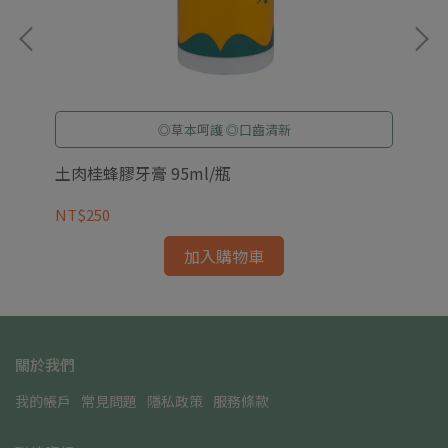
◎草本呵護 ◎口齒清新
土肉桂蜂膠牙膏 95ml/瓶
魚
NT$250
NT
加入購物車
關於我們
我的帳戶
常見問題
隱私政策
服務條款