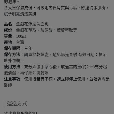
的泡沫。
含大量保濕成份，可吸附老舊角質與污垢，舒適清潔肌膚，
賦予明亮清透美肌
品名
：金銀花淨透洗面乳
成份
：金銀花萃取、玻尿酸、蘆薈萃取等
容量
：100ml
產地
：台灣
保存期限
：三年
保存方法
：請置於乾燥處，避免陽光直射 有效日期：標示
於外包裝上
使用方法
：充分弄濕手掌心後，取適當的量(約2cm)充分起
泡清潔，再仔細沖洗乾淨
注意事項
：使用後若有不適，請立即停止使用，並洽詢專業
醫師
運送方式
📦出貨與配送說明