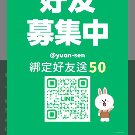
◎蜜香入喉 ◎烏龍悠長
原生蜜香紅烏龍禮盒
NT$1,200
加入購物車
關於我們
我的帳戶
常見問題
隱私政策
服務條款
聯絡資訊
客服專線：0800-385-858
客服傳真：089-571667
客服時間：08:30-17:30