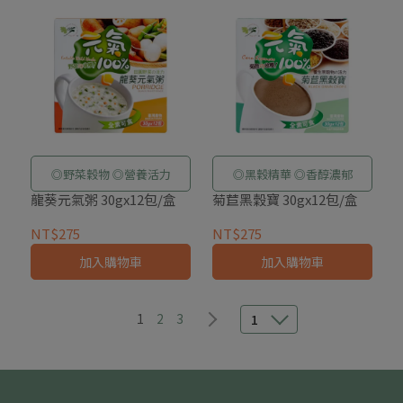
◎野菜穀物 ◎營養活力
◎黑穀精華 ◎香醇濃郁
龍葵元氣粥 30gx12包/盒
菊苣黑穀寶 30gx12包/盒
NT$275
NT$275
加入購物車
加入購物車
1
2
3
1