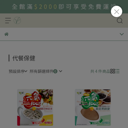
代餐保健
預設排序
所有篩選條件
共 4 件商品