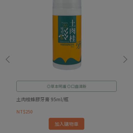
◎草本呵護 ◎口齒清新
土肉桂蜂膠牙膏 95ml/瓶
金
NT$250
NT
加入購物車