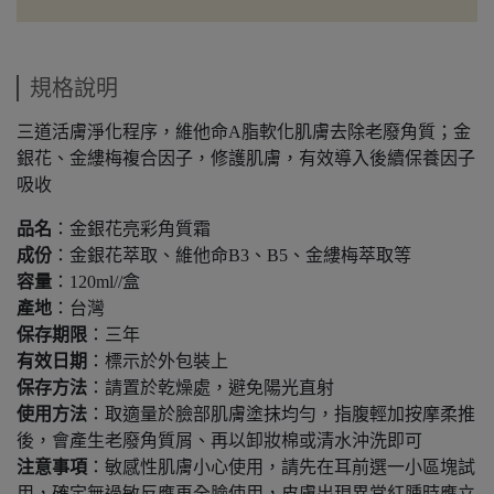
規格說明
三道活膚淨化程序，維他命A脂軟化肌膚去除老廢角質；金
銀花、金縷梅複合因子，修護肌膚，有效導入後續保養因子
吸收
品名
：金銀花亮彩角質霜
成份
：金銀花萃取、維他命B3、B5、金縷梅萃取等
容量
：120ml//盒
產地
：台灣
保存期限
：三年
有效日期
：標示於外包裝上
保存方法
：請置於乾燥處，避免陽光直射
使用方法
：取適量於臉部肌膚塗抹均勻，指腹輕加按摩柔推
後，會產生老廢角質屑、再以卸妝棉或清水沖洗即可
注意事項
：敏感性肌膚小心使用，請先在耳前選一小區塊試
用，確定無過敏反應再全臉使用，皮膚出現異常紅腫時應立