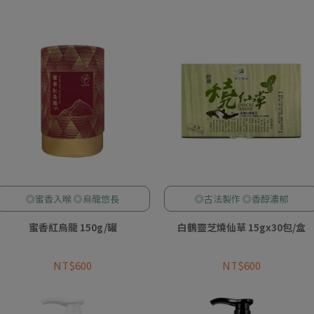
◎蜜香入喉 ◎烏龍悠長
◎古法製作 ◎香醇濃郁
蜜香紅烏龍 150g/罐
白鶴靈芝燒仙草 15gx30包/盒
NT$600
NT$600