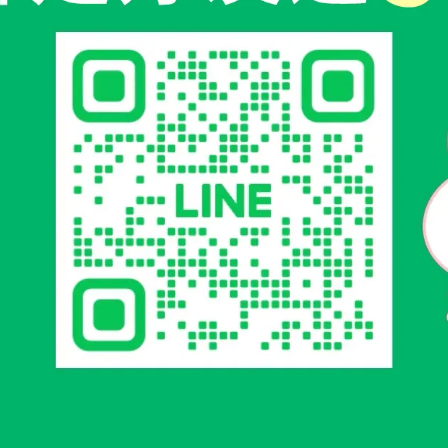
◎獨家研發◎植萃潔顏
◎草本萃取 ◎調理肌膚
面乳 100ml/瓶
金銀花保濕噴霧化妝水 60ml/瓶
NT$220
聯絡資訊
客服專線：0800-385-858
客服傳真：089-571667
客服時間：08:30-17:30
信箱：ec@yuan-sen.com.tw
地址：台東縣卑南鄉明峰村試驗場8號