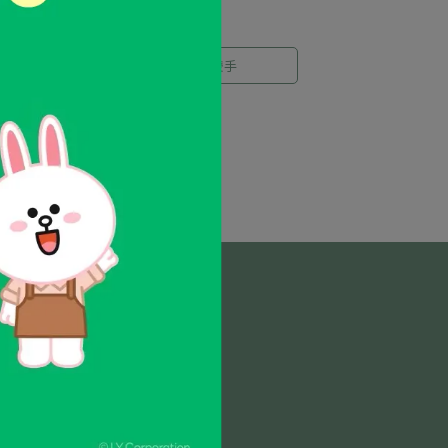
◎草本呵護◎柔嫩雙手
金銀花護手霜 60g/條
NT$150