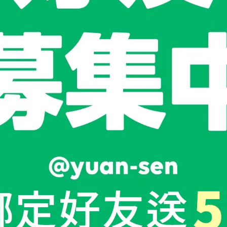
◎獨家研發 ◎水嫩保濕
◎活膚淨化◎亮彩肌膚
妝水 150ml/瓶
金銀花亮彩角質霜 120ml/瓶
NT$350