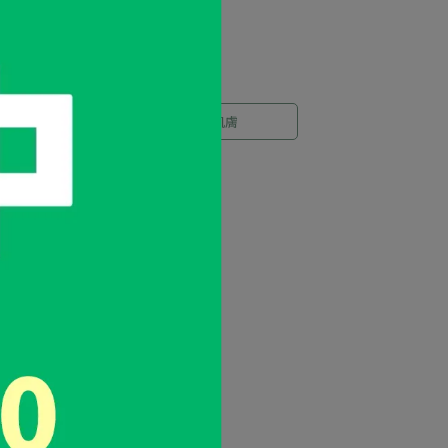
◎草本萃取 ◎滋潤肌膚
金銀花保濕乳液 250ml/瓶
NT$320